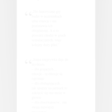
„Tło historyczne gry
budzi w uczestnikach
silne emocje i nie
pozostawia ich
obojętnymi. A o to
przecież chodzi w grach
symulacyjnych, więc
kolejny duży plus.”
„Sama rozgrywka daje do
myślenia.
– dla grających…
emocje.. oj emocje są
ogromne
– dla obsługujących…
jak spojrzy na jarmark to
zakręcić się mu może w
głowie
– dla obserwatorów.. oni
mogą najwięcej
wyciągnąć.