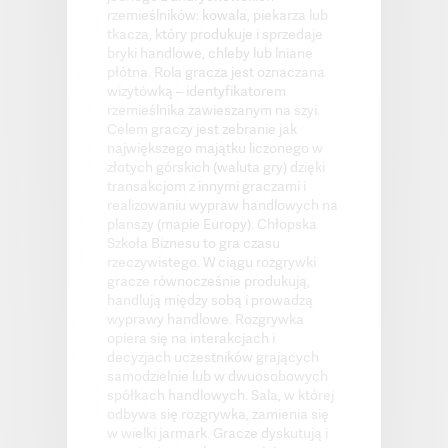
rzemieślników: kowala, piekarza lub
tkacza, który produkuje i sprzedaje
bryki handlowe, chleby lub lniane
płótna. Rola gracza jest oznaczana
wizytówką – identyfikatorem
rzemieślnika zawieszanym na szyi.
Celem graczy jest zebranie jak
największego majątku liczonego w
złotych górskich (waluta gry) dzięki
transakcjom z innymi graczami i
realizowaniu wypraw handlowych na
planszy (mapie Europy). Chłopska
Szkoła Biznesu to gra czasu
rzeczywistego. W ciągu rozgrywki
gracze równocześnie produkują,
handlują między sobą i prowadzą
wyprawy handlowe. Rozgrywka
opiera się na interakcjach i
decyzjach uczestników grających
samodzielnie lub w dwuosobowych
spółkach handlowych. Sala, w której
odbywa się rozgrywka, zamienia się
w wielki jarmark. Gracze dyskutują i