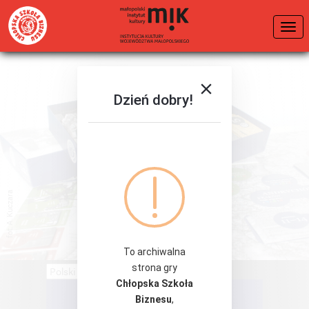
Dzień dobry!
fot. A. Kuczara
To archiwalna
strona gry
Chłopska Szkoła
OPIS GRY
Biznesu
,