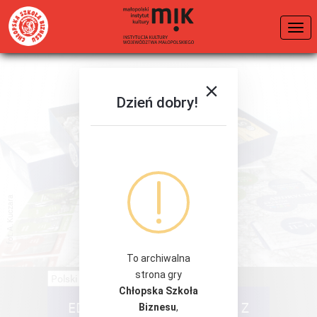
Dzień dobry!
fot. A. Kuczara
To archiwalna
strona gry
Chłopska Szkoła
EDUKACJA EKONOMICZNA Z
Biznesu
,