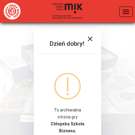
Dzień dobry!
fot. A. Kuczara
To archiwalna
strona gry
Chłopska Szkoła
KONTAKT
Biznesu
,